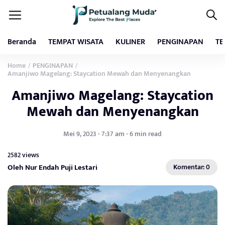
Beranda
TEMPAT WISATA
KULINER
PENGINAPAN
TE
Home
PENGINAPAN
/
/
Amanjiwo Magelang: Staycation Mewah dan Menyenangkan
Amanjiwo Magelang: Staycation
Mewah dan Menyenangkan
Mei 9, 2023 - 7:37 am - 6 min read
2582 views
Oleh Nur Endah Puji Lestari
Komentar: 0