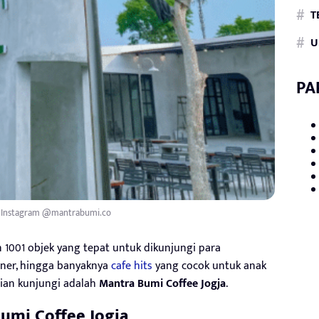
T
U
PA
i Instagram @mantrabumi.co
n 1001 objek yang tepat untuk dikunjungi para
liner, hingga banyaknya
cafe hits
yang cocok untuk anak
lian kunjungi adalah
Mantra Bumi Coffee Jogja
.
umi Coffee Jogja