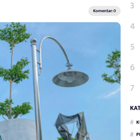
Komentar: 0
KA
K
P