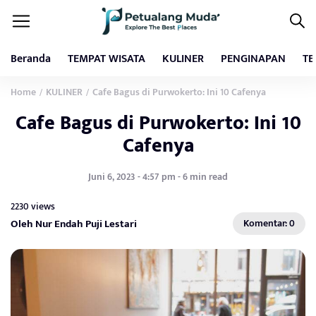
Beranda
TEMPAT WISATA
KULINER
PENGINAPAN
TE
Home
KULINER
Cafe Bagus di Purwokerto: Ini 10 Cafenya
/
/
Cafe Bagus di Purwokerto: Ini 10
Cafenya
Juni 6, 2023 - 4:57 pm - 6 min read
2230 views
Oleh Nur Endah Puji Lestari
Komentar: 0