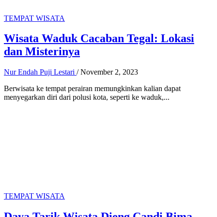
TEMPAT WISATA
Wisata Waduk Cacaban Tegal: Lokasi
dan Misterinya
Nur Endah Puji Lestari
/
November 2, 2023
Berwisata ke tempat perairan memungkinkan kalian dapat
menyegarkan diri dari polusi kota, seperti ke waduk,...
TEMPAT WISATA
Daya Tarik Wisata Dieng Candi Bima,