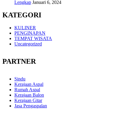
Lengkap
Januari 6, 2024
KATEGORI
KULINER
PENGINAPAN
TEMPAT WISATA
Uncategorized
PARTNER
Sindu
Kerajaan Aspal
Rumah Aspal
Kerajaan Balon
Kerajaan Gitar
Jasa Pengaspalan