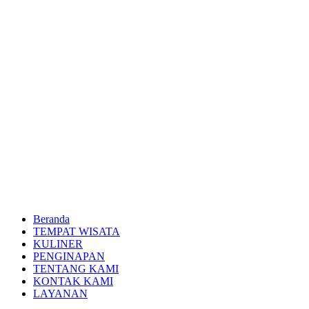
Beranda
TEMPAT WISATA
KULINER
PENGINAPAN
TENTANG KAMI
KONTAK KAMI
LAYANAN