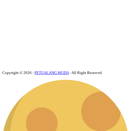
Copyright © 2026 -
PETUALANG MUDA
- All Right Reserved