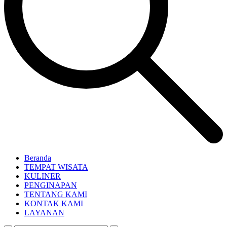
Beranda
TEMPAT WISATA
KULINER
PENGINAPAN
TENTANG KAMI
KONTAK KAMI
LAYANAN