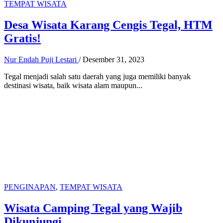
TEMPAT WISATA
Desa Wisata Karang Cengis Tegal, HTM
Gratis!
Nur Endah Puji Lestari
/
Desember 31, 2023
Tegal menjadi salah satu daerah yang juga memiliki banyak
destinasi wisata, baik wisata alam maupun...
PENGINAPAN
,
TEMPAT WISATA
Wisata Camping Tegal yang Wajib
Dikunjungi