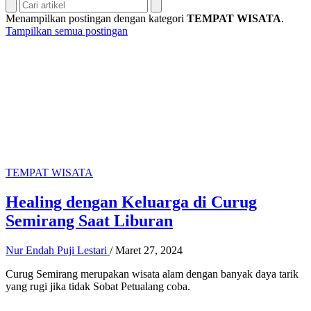
Menampilkan postingan dengan kategori
TEMPAT WISATA
.
Tampilkan semua postingan
TEMPAT WISATA
Healing dengan Keluarga di Curug
Semirang Saat Liburan
Nur Endah Puji Lestari
/
Maret 27, 2024
Curug Semirang merupakan wisata alam dengan banyak daya tarik
yang rugi jika tidak Sobat Petualang coba.