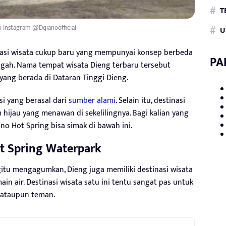
T
i Instagram @Dqianoofficial
U
nasi wisata cukup baru yang mempunyai konsep berbeda
PA
engah. Nama tempat wisata Dieng terbaru
tersebut
yang berada di Dataran Tinggi Dieng.
i yang berasal dari
sumber alami
. Selain itu, destinasi
hijau yang menawan di sekelilingnya. Bagi kalian yang
no Hot Spring bisa simak di bawah ini.
t Spring Waterpark
tu mengagumkan, Dieng juga memiliki destinasi wisata
n air. Destinasi wisata satu ini tentu sangat pas untuk
a ataupun teman.