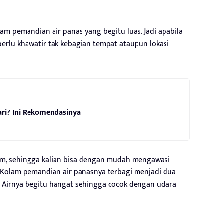
lam pemandian air panas yang begitu luas. Jadi apabila
perlu khawatir tak kebagian tempat ataupun lokasi
ri? Ini Rekomendasinya
kolam, sehingga kalian bisa dengan mudah mengawasi
 Kolam pemandian air panasnya terbagi menjadi dua
er. Airnya begitu hangat sehingga cocok dengan udara