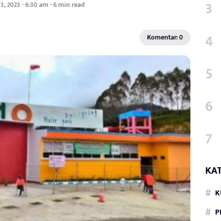
, 2023 - 6:30 am - 6 min read
Komentar: 0
KA
K
P