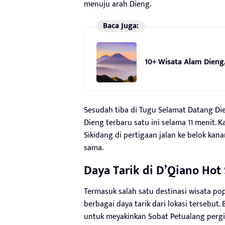
menuju arah Dieng.
Baca Juga:
10+ Wisata Alam Dieng,
Sesudah tiba di Tugu Selamat Datang Die
Dieng terbaru
satu ini selama 11 menit. K
Sikidang di pertigaan jalan ke belok kan
sama.
Daya Tarik di D’Qiano Hot
Termasuk salah satu destinasi wisata p
berbagai daya tarik dari lokasi tersebut.
untuk meyakinkan Sobat Petualang pergi