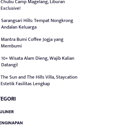
Chubu Camp Magelang, Liburan
Exclusive!
Sarangsari Hills: Tempat Nongkrong
Andalan Keluarga
Mantra Bumi Coffee Jogja yang
Membumi
10+ Wisata Alam Dieng, Wajib Kalian
Datangi!
The Sun and The Hills Villa, Staycation
Estetik Fasilitas Lengkap
TEGORI
ULINER
ENGINAPAN