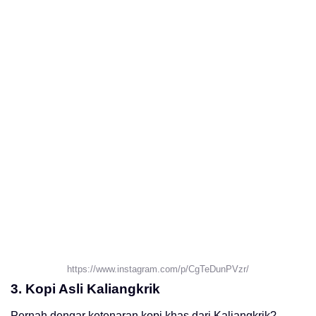
https://www.instagram.com/p/CgTeDunPVzr/
3. Kopi Asli Kaliangkrik
Pernah dengar ketenaran kopi khas dari Kaliangkrik?