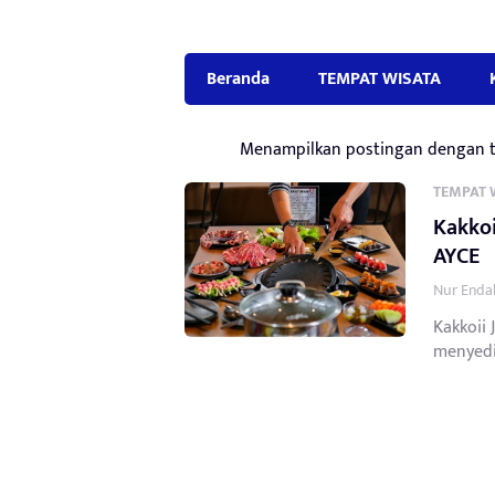
Beranda
TEMPAT WISATA
Menampilkan postingan dengan 
TEMPAT 
Kakko
AYCE
Nur Endah
Kakkoii
menyedi