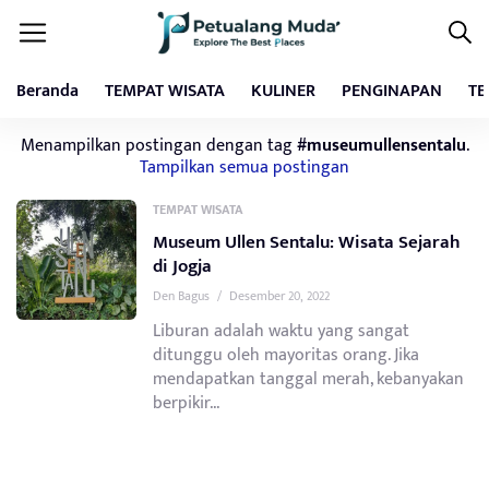
Beranda
TEMPAT WISATA
KULINER
PENGINAPAN
TE
Menampilkan postingan dengan tag
#museumullensentalu
.
Tampilkan semua postingan
TEMPAT WISATA
Museum Ullen Sentalu: Wisata Sejarah
di Jogja
Den Bagus
/
Desember 20, 2022
Liburan adalah waktu yang sangat
ditunggu oleh mayoritas orang. Jika
mendapatkan tanggal merah, kebanyakan
berpikir...