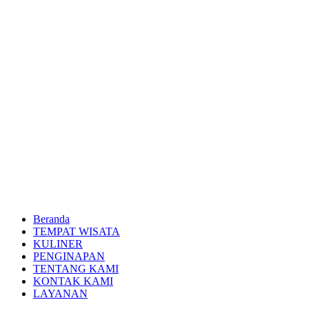
Beranda
TEMPAT WISATA
KULINER
PENGINAPAN
TENTANG KAMI
KONTAK KAMI
LAYANAN