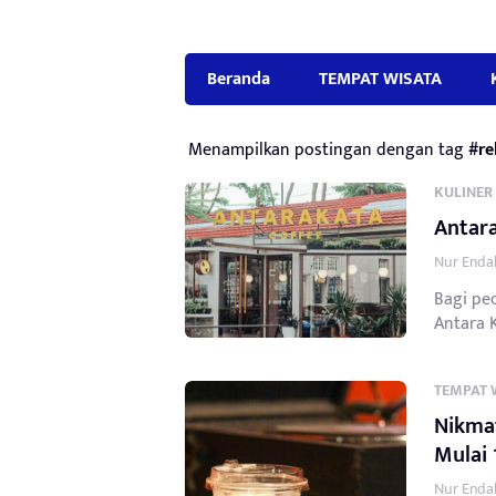
Beranda
TEMPAT WISATA
Menampilkan postingan dengan tag
#re
KULINER
Antar
Nur Endah
Bagi pe
Antara K
TEMPAT 
Nikma
Mulai 
Nur Endah