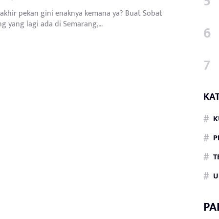
 akhir pekan gini enaknya kemana ya? Buat Sobat
g yang lagi ada di Semarang,...
KA
K
P
T
U
PA