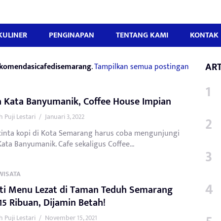
KULINER
PENGINAPAN
TENTANG KAMI
KONTAK 
ART
komendasicafedisemarang
.
Tampilkan semua postingan
a Kata Banyumanik, Coffee House Impian
 Puji Lestari
/
Januari 3, 2022
cinta kopi di Kota Semarang harus coba mengunjungi
ata Banyumanik. Cafe sekaligus Coffee...
WISATA
ti Menu Lezat di Taman Teduh Semarang
15 Ribuan, Dijamin Betah!
 Puji Lestari
/
November 15, 2021