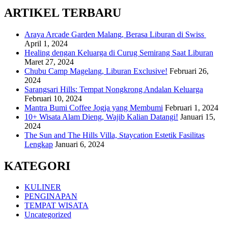
ARTIKEL TERBARU
Araya Arcade Garden Malang, Berasa Liburan di Swiss
April 1, 2024
Healing dengan Keluarga di Curug Semirang Saat Liburan
Maret 27, 2024
Chubu Camp Magelang, Liburan Exclusive!
Februari 26,
2024
Sarangsari Hills: Tempat Nongkrong Andalan Keluarga
Februari 10, 2024
Mantra Bumi Coffee Jogja yang Membumi
Februari 1, 2024
10+ Wisata Alam Dieng, Wajib Kalian Datangi!
Januari 15,
2024
The Sun and The Hills Villa, Staycation Estetik Fasilitas
Lengkap
Januari 6, 2024
KATEGORI
KULINER
PENGINAPAN
TEMPAT WISATA
Uncategorized