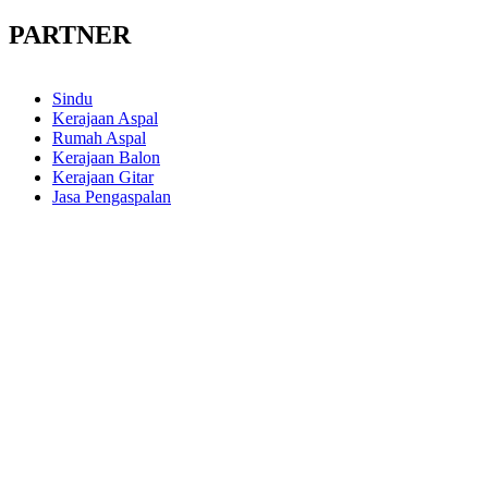
PARTNER
Sindu
Kerajaan Aspal
Rumah Aspal
Kerajaan Balon
Kerajaan Gitar
Jasa Pengaspalan