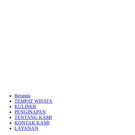
Beranda
TEMPAT WISATA
KULINER
PENGINAPAN
TENTANG KAMI
KONTAK KAMI
LAYANAN