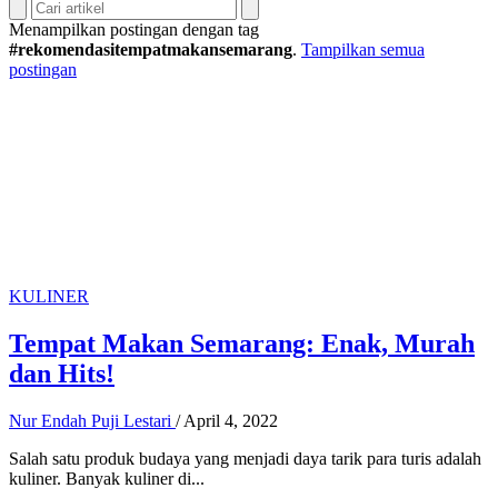
Menampilkan postingan dengan tag
#rekomendasitempatmakansemarang
.
Tampilkan semua
postingan
KULINER
Tempat Makan Semarang: Enak, Murah
dan Hits!
Nur Endah Puji Lestari
/
April 4, 2022
Salah satu produk budaya yang menjadi daya tarik para turis adalah
kuliner. Banyak kuliner di...