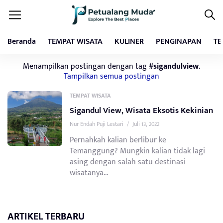
Beranda
TEMPAT WISATA
KULINER
PENGINAPAN
TE
Menampilkan postingan dengan tag
#sigandulview
.
Tampilkan semua postingan
TEMPAT WISATA
Sigandul View, Wisata Eksotis Kekinian
Nur Endah Puji Lestari
/
Juli 13, 2022
Pernahkah kalian berlibur ke
Temanggung? Mungkin kalian tidak lagi
asing dengan salah satu destinasi
wisatanya...
ARTIKEL TERBARU