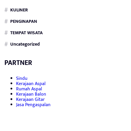
KULINER
PENGINAPAN
TEMPAT WISATA
Uncategorized
PARTNER
Sindu
Kerajaan Aspal
Rumah Aspal
Kerajaan Balon
Kerajaan Gitar
Jasa Pengaspalan