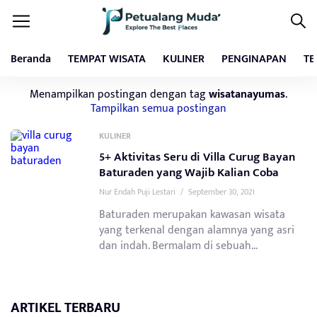
Beranda
TEMPAT WISATA
KULINER
PENGINAPAN
TE
Menampilkan postingan dengan tag
wisatanayumas
.
Tampilkan semua postingan
KULINER
5+ Aktivitas Seru di Villa Curug Bayan
Baturaden yang Wajib Kalian Coba
Nur Endah Puji Lestari
/
September 30, 2021
Baturaden merupakan kawasan wisata
yang terkenal dengan alamnya yang asri
dan indah. Bermalam di sebuah...
ARTIKEL TERBARU