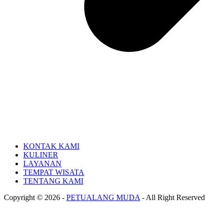
KONTAK KAMI
KULINER
LAYANAN
TEMPAT WISATA
TENTANG KAMI
Copyright © 2026 -
PETUALANG MUDA
- All Right Reserved