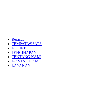
Beranda
TEMPAT WISATA
KULINER
PENGINAPAN
TENTANG KAMI
KONTAK KAMI
LAYANAN