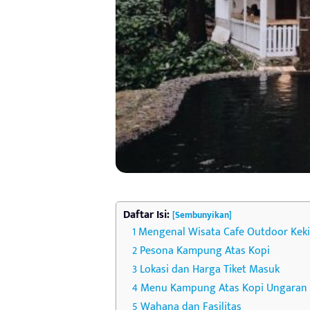
Daftar Isi:
[Sembunyikan]
Mengenal Wisata Cafe Outdoor Keki
Pesona Kampung Atas Kopi
Lokasi dan Harga Tiket Masuk
Menu Kampung Atas Kopi Ungaran
Wahana dan Fasilitas