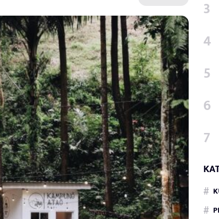
KA
K
P