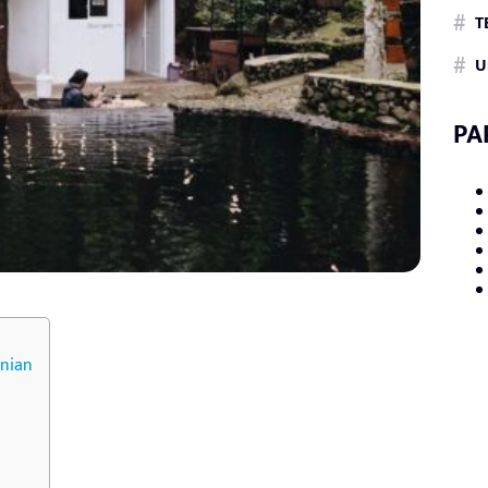
T
U
PA
nian