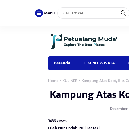
Menu
Beranda
TEMPAT WISATA
Home
KULINER
Kampung Atas Kopi, Hits C
/
/
Kampung Atas Ko
Desember 13
3486 views
Oleh Nur Endah Puji Lestari