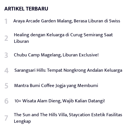
ARTIKEL TERBARU
Araya Arcade Garden Malang, Berasa Liburan di Swiss
Healing dengan Keluarga di Curug Semirang Saat
Liburan
Chubu Camp Magelang, Liburan Exclusive!
Sarangsari Hills: Tempat Nongkrong Andalan Keluarga
Mantra Bumi Coffee Jogja yang Membumi
10+ Wisata Alam Dieng, Wajib Kalian Datangi!
The Sun and The Hills Villa, Staycation Estetik Fasilitas
Lengkap