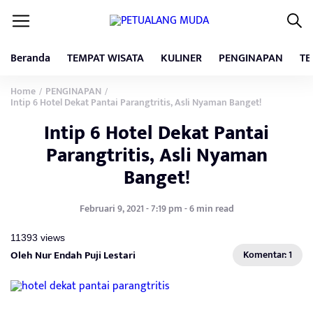
Beranda
TEMPAT WISATA
KULINER
PENGINAPAN
TE
Home
PENGINAPAN
/
/
Intip 6 Hotel Dekat Pantai Parangtritis, Asli Nyaman Banget!
Intip 6 Hotel Dekat Pantai
Parangtritis, Asli Nyaman
Banget!
Februari 9, 2021 - 7:19 pm - 6 min read
11393 views
Oleh Nur Endah Puji Lestari
Komentar: 1