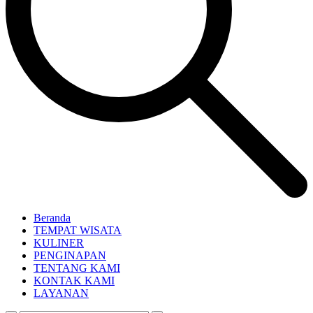
Beranda
TEMPAT WISATA
KULINER
PENGINAPAN
TENTANG KAMI
KONTAK KAMI
LAYANAN