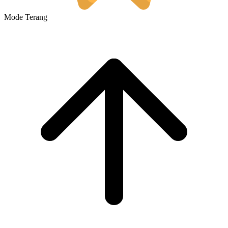
Mode Terang