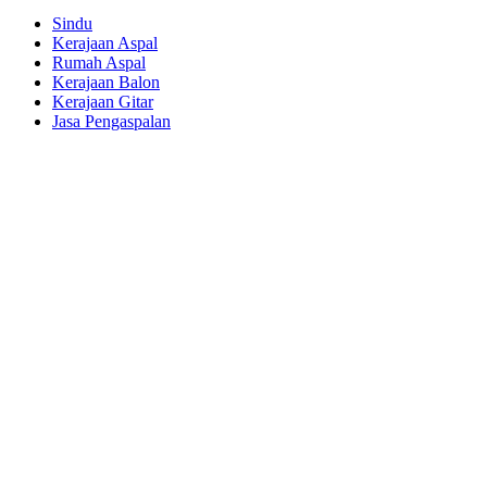
Sindu
Kerajaan Aspal
Rumah Aspal
Kerajaan Balon
Kerajaan Gitar
Jasa Pengaspalan