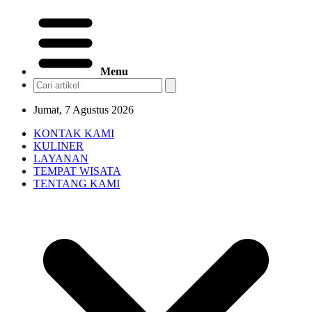
Menu
Jumat, 7 Agustus 2026
KONTAK KAMI
KULINER
LAYANAN
TEMPAT WISATA
TENTANG KAMI