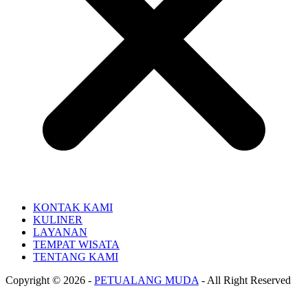
KONTAK KAMI
KULINER
LAYANAN
TEMPAT WISATA
TENTANG KAMI
Copyright © 2026 -
PETUALANG MUDA
- All Right Reserved