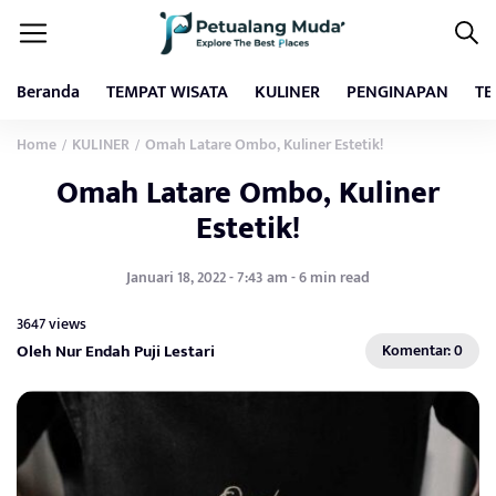
Beranda
TEMPAT WISATA
KULINER
PENGINAPAN
TE
Home
KULINER
Omah Latare Ombo, Kuliner Estetik!
/
/
Omah Latare Ombo, Kuliner
Estetik!
Januari 18, 2022 - 7:43 am - 6 min read
3647 views
Oleh Nur Endah Puji Lestari
Komentar: 0