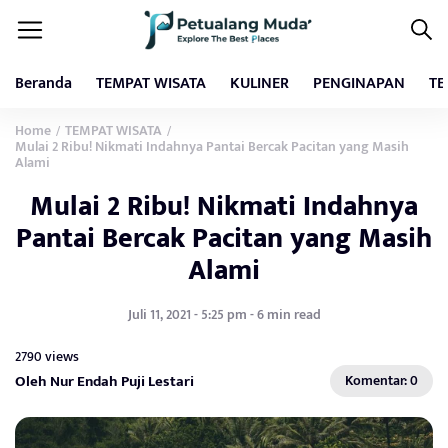
Beranda
TEMPAT WISATA
KULINER
PENGINAPAN
TE
Home
TEMPAT WISATA
/
/
Mulai 2 Ribu! Nikmati Indahnya Pantai Bercak Pacitan yang Masih
Alami
Mulai 2 Ribu! Nikmati Indahnya
Pantai Bercak Pacitan yang Masih
Alami
Juli 11, 2021 - 5:25 pm - 6 min read
2790 views
Oleh Nur Endah Puji Lestari
Komentar: 0