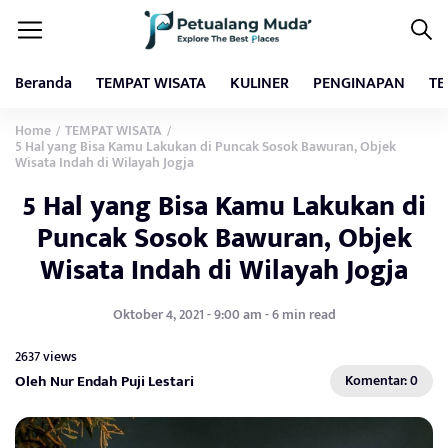
Beranda
TEMPAT WISATA
KULINER
PENGINAPAN
TE
Home
TEMPAT WISATA
/
/
5 Hal yang Bisa Kamu Lakukan di Puncak Sosok Bawuran, Objek
Wisata Indah di Wilayah Jogja
5 Hal yang Bisa Kamu Lakukan di
Puncak Sosok Bawuran, Objek
Wisata Indah di Wilayah Jogja
Oktober 4, 2021 - 9:00 am - 6 min read
2637 views
Oleh Nur Endah Puji Lestari
Komentar: 0