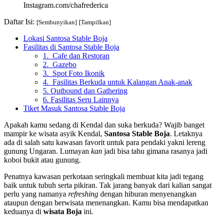
Instagram.com/chafrederica
Daftar Isi:
[Sembunyikan]
[Tampilkan]
Lokasi Santosa Stable Boja
Fasilitas di Santosa Stable Boja
1. Cafe dan Restoran
2. Gazebo
3. Spot Foto Ikonik
4. Fasilitas Berkuda untuk Kalangan Anak-anak
5. Outbound dan Gathering
6. Fasilitas Seru Lainnya
Tiket Masuk Santosa Stable Boja
Apakah kamu sedang di Kendal dan suka berkuda? Wajib banget
mampir ke wisata asyik Kendal,
Santosa Stable Boja
. Letaknya
ada di salah satu kawasan favorit untuk para pendaki yakni lereng
gunung Ungaran. Lumayan
kan
jadi bisa tahu gimana rasanya jadi
koboi bukit atau gunung.
Penatnya kawasan perkotaan seringkali membuat kita jadi tegang
baik untuk tubuh serta pikiran. Tak jarang banyak dari kalian sangat
perlu yang namanya
refreshing
dengan hiburan menyenangkan
ataupun dengan berwisata menenangkan. Kamu bisa mendapatkan
keduanya di
wisata Boja
ini.