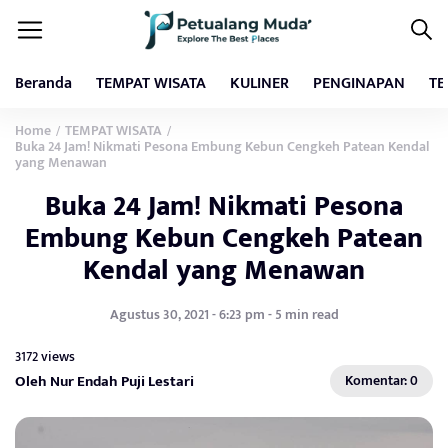
Beranda
TEMPAT WISATA
KULINER
PENGINAPAN
TE
Home
TEMPAT WISATA
/
/
Buka 24 Jam! Nikmati Pesona Embung Kebun Cengkeh Patean Kendal
yang Menawan
Buka 24 Jam! Nikmati Pesona
Embung Kebun Cengkeh Patean
Kendal yang Menawan
Agustus 30, 2021 - 6:23 pm - 5 min read
3172 views
Oleh Nur Endah Puji Lestari
Komentar: 0