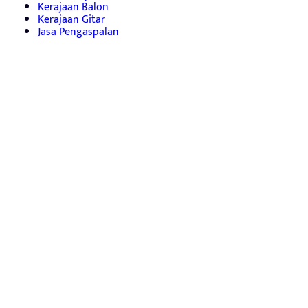
Kerajaan Balon
Kerajaan Gitar
Jasa Pengaspalan
Copyright © 2026 -
PETUALANG MUDA
- All Right Reserved
Mode Gelap