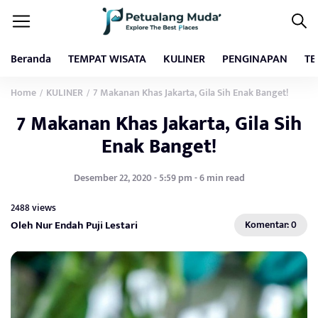
Beranda
TEMPAT WISATA
KULINER
PENGINAPAN
TE
Home
KULINER
7 Makanan Khas Jakarta, Gila Sih Enak Banget!
/
/
7 Makanan Khas Jakarta, Gila Sih
Enak Banget!
Desember 22, 2020 - 5:59 pm - 6 min read
2488 views
Oleh Nur Endah Puji Lestari
Komentar: 0