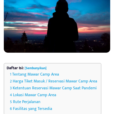
Daftar Isi:
[Sembunyikan]
Tentang Mawar Camp Area
Harga Tiket Masuk / Reservasi Mawar Camp Area
Ketentuan Reservasi Mawar Camp Saat Pandemi
Lokasi Mawar Camp Area
Rute Perjalanan
Fasilitas yang Tersedia