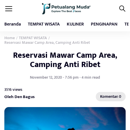
Beranda
TEMPAT WISATA
KULINER
PENGINAPAN
TE
Home
TEMPAT WISATA
/
/
Reservasi Mawar Camp Area, Camping Anti Ribet
Reservasi Mawar Camp Area,
Camping Anti Ribet
November 12, 2020 - 7:56 pm - 4 min read
3516 views
Oleh Den Bagus
Komentar: 0