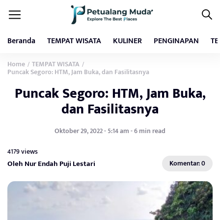
Beranda
TEMPAT WISATA
KULINER
PENGINAPAN
TE
Home
TEMPAT WISATA
/
/
Puncak Segoro: HTM, Jam Buka, dan Fasilitasnya
Puncak Segoro: HTM, Jam Buka,
dan Fasilitasnya
Oktober 29, 2022 - 5:14 am - 6 min read
4179 views
Oleh Nur Endah Puji Lestari
Komentar: 0