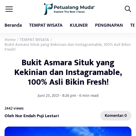
Beranda
TEMPAT WISATA
KULINER
PENGINAPAN
TE
Home
TEMPAT WISATA
/
/
Bukit Asmara Situk yang Kekinian dan Instagramable, 100% Asli Bikin
Fresh!
Bukit Asmara Situk yang
Kekinian dan Instagramable,
100% Asli Bikin Fresh!
Juni 25, 2021 - 8:26 pm - 6 min read
2442 views
Oleh Nur Endah Puji Lestari
Komentar: 0