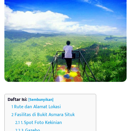
Daftar Isi:
[Sembunyikan]
Rute dan Alamat Lokasi
Fasilitas di Bukit Asmara Situk
1. Spot Foto Kekinian
3. Gazebo