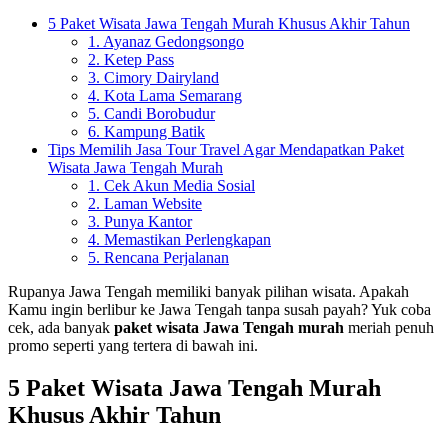
5 Paket Wisata Jawa Tengah Murah Khusus Akhir Tahun
1. Ayanaz Gedongsongo
2. Ketep Pass
3. Cimory Dairyland
4. Kota Lama Semarang
5. Candi Borobudur
6. Kampung Batik
Tips Memilih Jasa Tour Travel Agar Mendapatkan Paket
Wisata Jawa Tengah Murah
1. Cek Akun Media Sosial
2. Laman Website
3. Punya Kantor
4. Memastikan Perlengkapan
5. Rencana Perjalanan
Rupanya Jawa Tengah memiliki banyak pilihan wisata. Apakah
Kamu ingin berlibur ke Jawa Tengah tanpa susah payah? Yuk coba
cek, ada banyak
paket wisata Jawa Tengah murah
meriah penuh
promo seperti yang tertera di bawah ini.
5 Paket Wisata Jawa Tengah Murah
Khusus Akhir Tahun