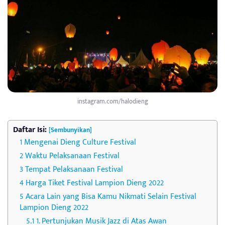
instagram.com/halodieng
Daftar Isi:
[Sembunyikan]
Mengenai Dieng Culture Festival
Waktu Pelaksanaan Festival
Tempat Pelaksanaan Festival
Harga Tiket Festival Lampion Dieng 2022
Acara Lain yang Bisa Kamu Nikmati Selain Festival
Lampion Dieng 2022
1. Pertunjukan Musik Jazz di Atas Awan