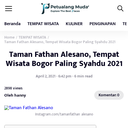
Beranda
TEMPAT WISATA
KULINER
PENGINAPAN
TE
Home
TEMPAT WISATA
/
/
Taman Fathan Alesano, Tempat Wisata Bogor Paling Syahdu 2021
Taman Fathan Alesano, Tempat
Wisata Bogor Paling Syahdu 2021
April 2, 2021 - 6:42 pm - 6 min read
2898 views
Oleh hanny
Komentar: 0
Instagram.com/tamanfathan_alesano