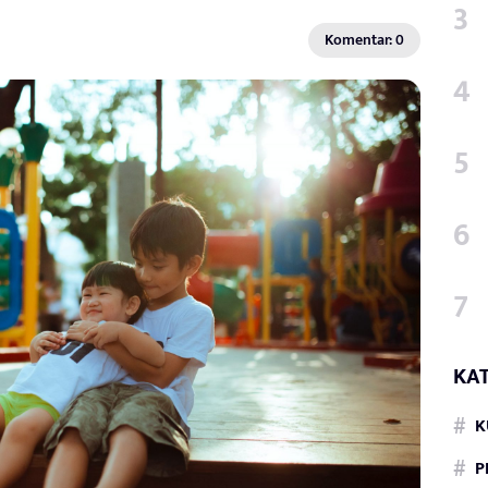
Komentar: 0
KA
K
P