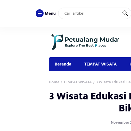
Menu
Beranda
TEMPAT WISATA
Home
TEMPAT WISATA
3 Wisata Edukasi B
/
/
3 Wisata Edukasi
Bi
November 29