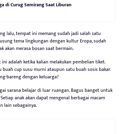
ga di Curug Semirang Saat Liburan
ng lalu, tempat ini memang sudah jadi salah satu
ngusung tema lingkungan dengan kultur Eropa, sudah
ak akan merasa bosan saat bermain.
ini adalah ketika kalian melakukan pembelian tiket.
tu buah cup susu murni ataupun satu buah sosis bakar.
reng-bareng dengan keluarga?
ai sarana belajar di luar ruangan. Bagus banget untuk
 Setiap anak akan dapat mengenal berbagai macam
n lain sebagainya.