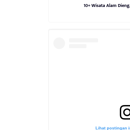
10+ Wisata Alam Dieng,
Lihat postingan i