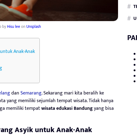
T
U
o by
Hisu lee
on
Unsplash
PA
 untuk Anak-Anak
g
lang
dan
Semarang
. Sekarang mari kita beralih ke
a yang memiliki sejumlah tempat wisata. Tidak hanya
juga memiliki tempat
wisata edukasi Bandung
yang bisa
yang Asyik untuk Anak-Anak